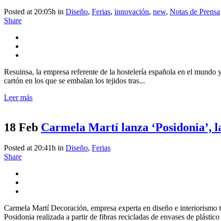
Posted at 20:05h
in
Diseño
,
Ferias
,
innovación
,
new
,
Notas de Prensa
Share
Resuinsa, la empresa referente de la hostelería española en el mundo y
cartón en los que se embalan los tejidos tras...
Leer más
18 Feb
Carmela Martí lanza ‘Posidonia’, la
Posted at 20:41h
in
Diseño
,
Ferias
Share
Carmela Martí Decoración, empresa experta en diseño e interiorismo text
Posidonia realizada a partir de fibras recicladas de envases de plástic