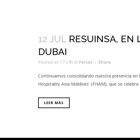
12 JUL
RESUINSA, EN 
DUBAI
Posted at 17:24h
in
Ferias
Share
Continuamos consolidando nuestra presencia en la
Hospitality Asia Maldives’ (FHAM), que se celebra d
LEER MÁS