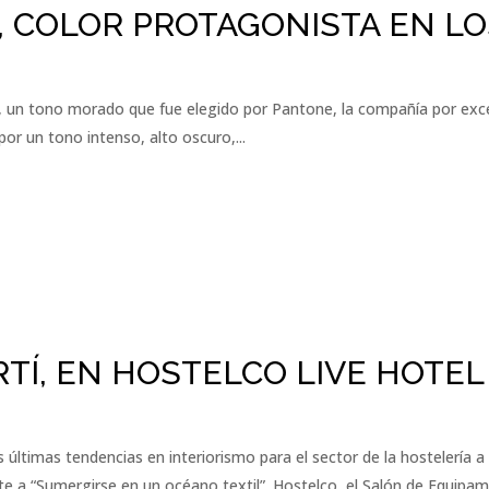
, COLOR PROTAGONISTA EN LO
et, un tono morado que fue elegido por Pantone, la compañía por exce
or un tono intenso, alto oscuro,...
TÍ, EN HOSTELCO LIVE HOTEL
s últimas tendencias en interiorismo para el sector de la hostelería 
nte a “Sumergirse en un océano textil”. Hostelco, el Salón de Equipami