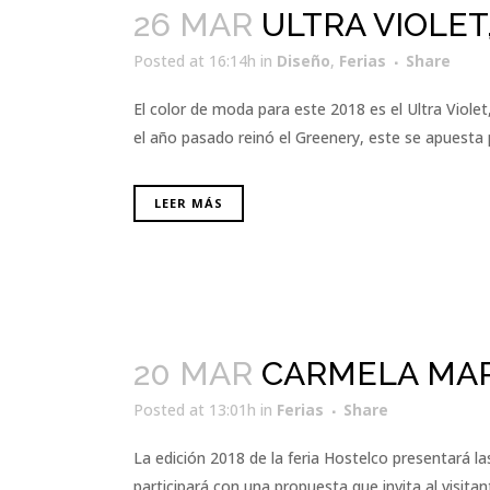
26 MAR
ULTRA VIOLET
Posted at 16:14h
in
Diseño
,
Ferias
Share
El color de moda para este 2018 es el Ultra Viol
el año pasado reinó el Greenery, este se apuesta p
LEER MÁS
20 MAR
CARMELA MAR
Posted at 13:01h
in
Ferias
Share
La edición 2018 de la feria Hostelco presentará la
participará con una propuesta que invita al visita