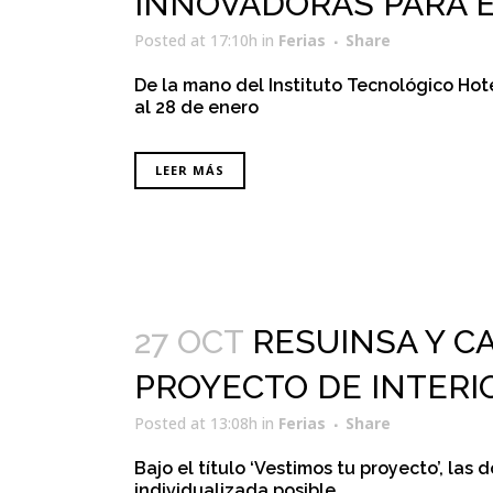
INNOVADORAS PARA 
Posted at 17:10h
in
Ferias
Share
De la mano del Instituto Tecnológico Hot
al 28 de enero
LEER MÁS
27 OCT
RESUINSA Y C
PROYECTO DE INTERI
Posted at 13:08h
in
Ferias
Share
Bajo el título ‘Vestimos tu proyecto’, la
individualizada posible