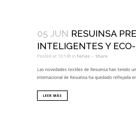
05 JUN
RESUINSA PR
INTELIGENTES Y ECO
Posted at 10:14h
in
Ferias
Share
Las novedades textiles de Resuinsa han tenido una
internacional de Resuinsa ha quedado reflejada en 
LEER MÁS