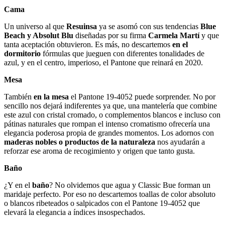
Cama
Un universo al que
Resuinsa
ya se asomó con sus tendencias
Blue
Beach y Absolut Blu
diseñadas por su firma
Carmela Martí
y que
tanta aceptación obtuvieron. Es más, no descartemos
en el
dormitorio
fórmulas que jueguen con diferentes tonalidades de
azul, y en el centro, imperioso, el Pantone que reinará en 2020.
Mesa
También
en la mesa
el Pantone 19-4052 puede sorprender. No por
sencillo nos dejará indiferentes ya que, una mantelería que combine
este azul con cristal cromado, o complementos blancos e incluso con
pátinas naturales que rompan el intenso cromatismo ofrecería una
elegancia poderosa propia de grandes momentos. Los adornos con
maderas nobles o productos de la naturaleza
nos ayudarán a
reforzar ese aroma de recogimiento y origen que tanto gusta.
Baño
¿Y en el
baño
? No olvidemos que agua y Classic Bue forman un
maridaje perfecto. Por eso no descartemos toallas de color absoluto
o blancos ribeteados o salpicados con el Pantone 19-4052 que
elevará la elegancia a índices insospechados.