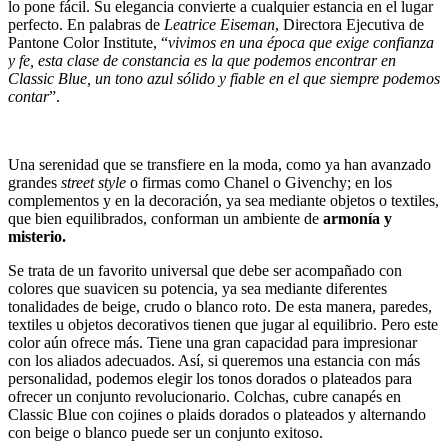
lo pone fácil. Su elegancia convierte a cualquier estancia en el lugar
perfecto. En palabras de
Leatrice Eiseman
, Directora Ejecutiva de
Pantone Color Institute, “
vivimos en una época que exige confianza
y fe, esta clase de constancia es la que podemos encontrar en
Classic Blue, un tono azul sólido y fiable en el que siempre podemos
contar
”.
Una serenidad que se transfiere en la moda, como ya han avanzado
grandes
street style
o firmas como Chanel o Givenchy; en los
complementos y en la decoración, ya sea mediante objetos o textiles,
que bien equilibrados, conforman un ambiente de
armonía y
misterio.
Se trata de un favorito universal que debe ser acompañado con
colores que suavicen su potencia, ya sea mediante diferentes
tonalidades de beige, crudo o blanco roto. De esta manera, paredes,
textiles u objetos decorativos tienen que jugar al equilibrio. Pero este
color aún ofrece más. Tiene una gran capacidad para impresionar
con los aliados adecuados. Así, si queremos una estancia con más
personalidad, podemos elegir los tonos dorados o plateados para
ofrecer un conjunto revolucionario. Colchas, cubre canapés en
Classic Blue con cojines o plaids dorados o plateados y alternando
con beige o blanco puede ser un conjunto exitoso.