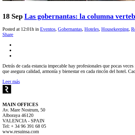
18 Sep
Las gobernantas: la columna verteb
Posted at 12:01h
in
Eventos
,
Gobernantas
,
Hoteles
,
Housekeeping
,
R
Share
Detrás de cada estancia impecable hay profesionales que pocas veces 
que asegura calidad, armonía y bienestar en cada rincón del hotel. Cad
Leer más
MAIN OFFICES
Av. Mare Nostrum, 50
Alboraya 46120
VALENCIA - SPAIN
Tel: + 34 96 391 68 05
www.resuinsa.com