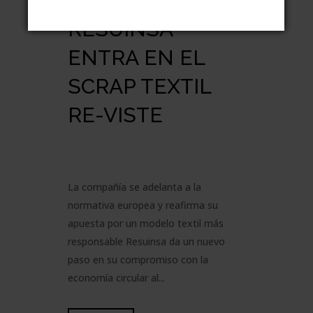
HOSTELERO:
RESUINSA
ENTRA EN EL
SCRAP TEXTIL
RE-VISTE
La compañía se adelanta a la
normativa europea y reafirma su
apuesta por un modelo textil más
responsable Resuinsa da un nuevo
paso en su compromiso con la
economía circular al...