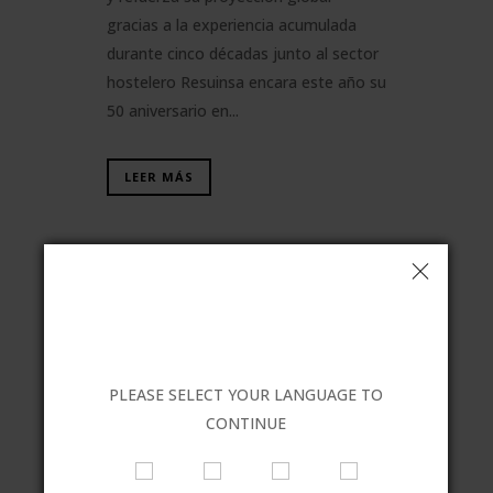
gracias a la experiencia acumulada
durante cinco décadas junto al sector
hostelero Resuinsa encara este año su
50 aniversario en...
LEER MÁS
03 FEB
SOLUCIONES
PLEASE SELECT YOUR LANGUAGE TO
PARA EL
CONTINUE
RESIDUO TEXTIL