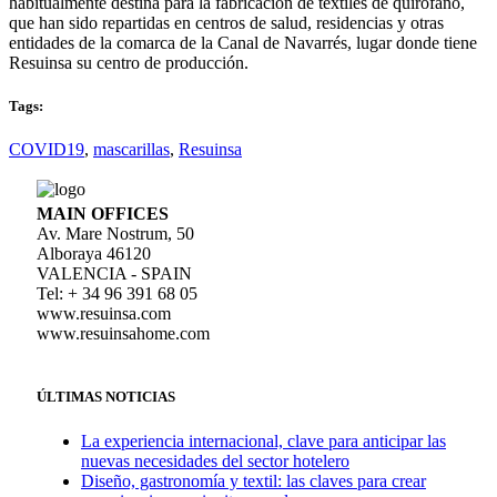
habitualmente destina para la fabricación de textiles de quirófano,
que han sido repartidas en centros de salud, residencias y otras
entidades de la comarca de la Canal de Navarrés, lugar donde tiene
Resuinsa su centro de producción.
Tags:
COVID19
,
mascarillas
,
Resuinsa
MAIN OFFICES
Av. Mare Nostrum, 50
Alboraya 46120
VALENCIA - SPAIN
Tel: + 34 96 391 68 05
www.resuinsa.com
www.resuinsahome.com
ÚLTIMAS NOTICIAS
La experiencia internacional, clave para anticipar las
nuevas necesidades del sector hotelero
Diseño, gastronomía y textil: las claves para crear