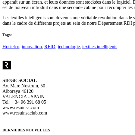
apparaît sur un écran, et leurs données sont stockées dans le logiciel. E
est de nouveau introduit dans une seconde cabine pour recompter les ar
Les textiles intelligents sont devenus une véritable révolution dans le s
dans le cadre de différents projets au sein de notre Département RDI p
Tags:
Hostelco
,
innovation
,
RFID
,
technologie
,
textiles intelligents
SIÈGE SOCIAL
Av. Mare Nostrum, 50
Alboraya 46120
VALENCIA - SPAIN
Tel: + 34 96 391 68 05
www.resuinsa.com
www.resuinsaclub.com
DERNIÈRES NOUVELLES