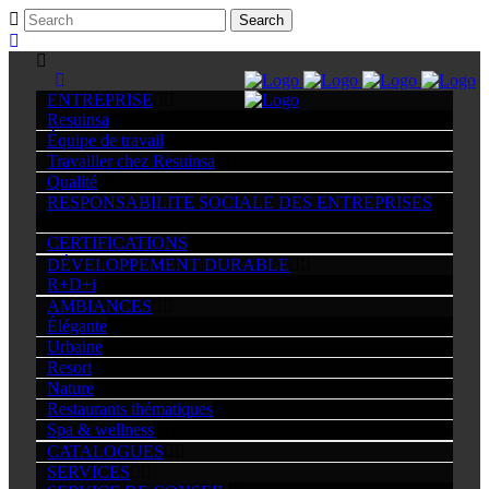
ENTREPRISE
Resuinsa
Équipe de travail
Travailler chez Resuinsa
Qualité
RESPONSABILITE SOCIALE DES ENTREPRISES
CERTIFICATIONS
DÉVELOPPEMENT DURABLE
R+D+i
AMBIANCES
Élégante
Urbaine
Resort
Nature
Restaurants thématiques
Spa & wellness
CATALOGUES
SERVICES