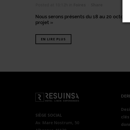
Posted at 10:12h
in
Foires
Share
Nous serons présents du 18 au 20 octobre
projet »
EN LIRE PLUS
DER
Desi
SIÈGE SOCIAL
clés
Av. Mare Nostrum, 50
donn