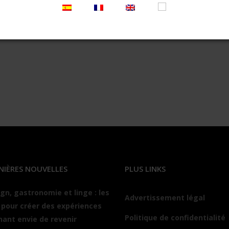
, au stand K10, pour vous présenter une proposition innov
NIÈRES NOUVELLES
PLUS LINKS
gn, gastronomie et linge : les
Advertissement légal
 pour créer des expériences
Politique de confidentialité
ant envie de revenir