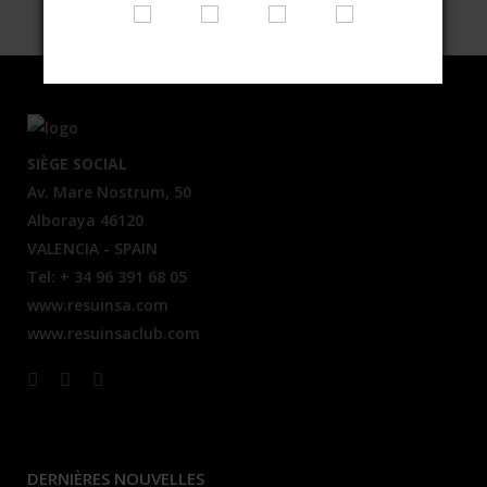
SIÈGE SOCIAL
Av. Mare Nostrum, 50
Alboraya 46120
VALENCIA - SPAIN
Tel: + 34 96 391 68 05
www.resuinsa.com
www.resuinsaclub.com
DERNIÈRES NOUVELLES