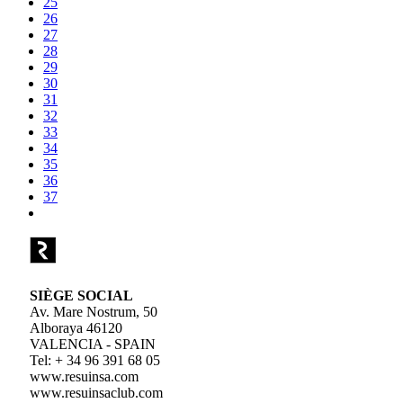
25
26
27
28
29
30
31
32
33
34
35
36
37
SIÈGE SOCIAL
Av. Mare Nostrum, 50
Alboraya 46120
VALENCIA - SPAIN
Tel: + 34 96 391 68 05
www.resuinsa.com
www.resuinsaclub.com