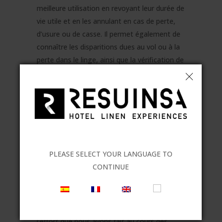
meilleure utilisation en revoyant leur durée de
vie utile et en les annulant en cas de perte,
d’usure ou de casse. Il permet également de
connaître les disparitions dues au vol ou à la
perte dans le linge, ainsi que la vérification de
l’adéquation, ou non, des processus de
nettoyage en vérifiant les entrées et sorties
des vêtements du parador pendant tout le
processus de lavage.
PLEASE SELECT YOUR LANGUAGE TO
Un engagement technologique essentiel
CONTINUE
Pour nous, le fait que
Paradores de
Turismo
ait opté pour nos textiles
intelligents est une reconnaissance du grand
l’effort que nous avons fait au cours des